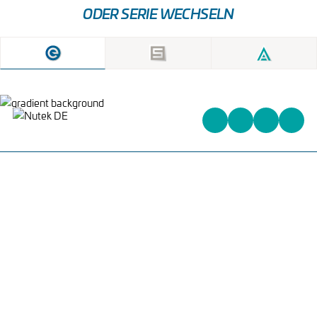
ODER SERIE WECHSELN
Heinrich-Kuss-Ring 96,
D-52388 Nörvenich,
Deutschland
+31 (0)162 578 578
info@nutek-eu.com
WAS WIR ANBIETEN
PCB HANDLING