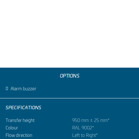
OPTIONS
Alarm buzzer
SPECIFICATIONS
Transfer height
950 mm ± 25 mm*
Colour
RAL 9002*
Flow direction
Left to Right*