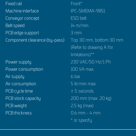
Fixed rail
Front*
Machine interface
IPC-SMEMA-9851
Conveyor concept
ESD belt
Belt speed
14 m/min.
PCB edge support
3 mm
Component clearance (by-pass)
Top 30 mm, bottom 30 mm
(Refer to drawing A for
limitations)**
Power supply
230 VAC/50 Hz/1 Ph
Power consumption
100 VA max.
Air supply
6 bar
Air consumption
5 ltr/min max.
PCB cycle time
± 5 seconds
PCB stock capacity
200 mm (max. 20 kg)
PCB weight
2,5 kg (max)
PCB thickness
0.6 mm - 4 mm
* or specify