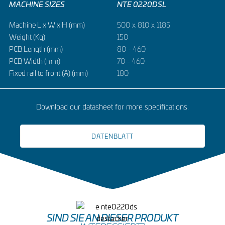
MACHINE SIZES
NTE 0220DSL
Machine L x W x H (mm)
500 x 810 x 1185
Weight (Kg)
150
PCB Length (mm)
80 - 460
PCB Width (mm)
70 - 460
Fixed rail to front (A) (mm)
180
Download our datasheet for more specifications.
DATENBLATT
SIND SIE AN DIESER PRODUKT