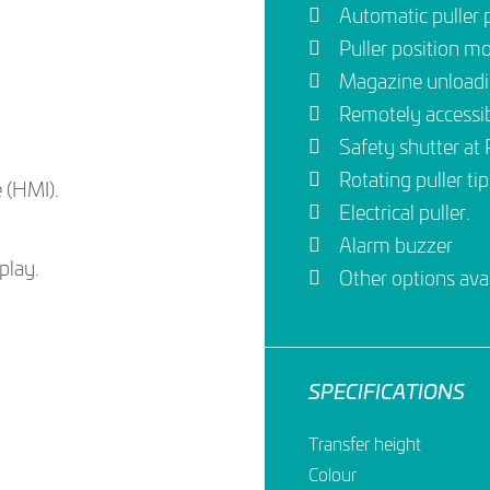
Automatic puller p
Puller position mo
Magazine unloadin
Remotely accessi
Safety shutter at
Rotating puller tip
 (HMI).
Electrical puller.
Alarm buzzer
play.
Other options ava
SPECIFICATIONS
Transfer height
Colour