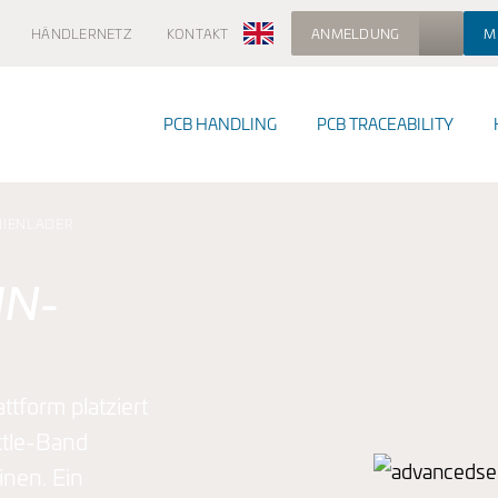
HÄNDLERNETZ
KONTAKT
ANMELDUNG
M
PCB HANDLING
PCB TRACEABILITY
NIENLADER
EGSGERÄTE MIT BASISOPTIONEN
IN-
EALE OPTION FÜR MASCHINENANPASSUNG
tform platziert
ttle-Band
SCHINEN VON HEUTE, BEREIT FÜR IHRE ZUKUNFT
inen. Ein