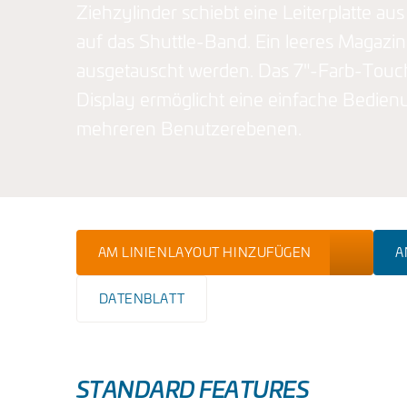
Ziehzylinder schiebt eine Leiterplatte a
auf das Shuttle-Band. Ein leeres Magazin
ausgetauscht werden. Das 7"-Farb-Touc
Display ermöglicht eine einfache Bedien
mehreren Benutzerebenen.
AM LINIENLAYOUT HINZUFÜGEN
A
DATENBLATT
STANDARD FEATURES