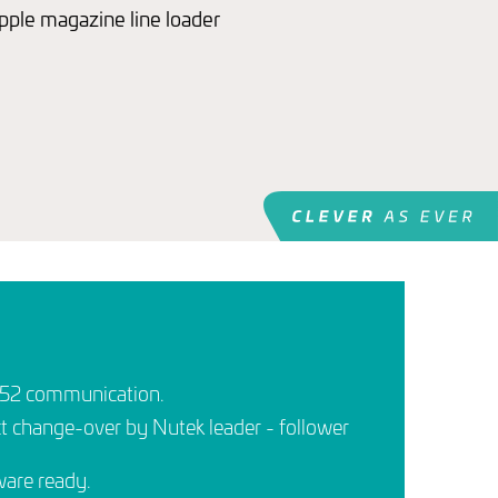
2 communication.
 change-over by Nutek leader - follower
ware ready.