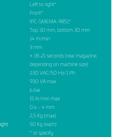
Left to right*
Front*
IPC-SMEMA-9851*
Top 30 mm, bottom 30 mm
14 m/min
3 mm
± 18-21 seconds (rear magazine,
depending on machine size)
230 VAC/50 Hz/1 Ph
930 VA max
6 bar
15 ltr/min max
0,4 - 4 mm
2,5 Kg (max)
ight
50 Kg (each)
* or specify