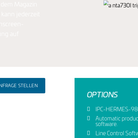
us dem Magazin
 kann jederzeit
hscreen-
ung auf
NFRAGE STELLEN
OPTIONS
IPC-HERMES-985
Automatic product
software.
Line Control Soft