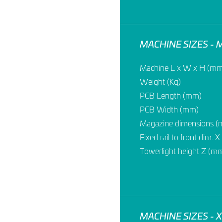
MACHINE SIZES - 
Machine L x W x H (m
Weight (Kg)
PCB Length (mm)
PCB Width (mm)
Magazine dimensions 
Fixed rail to front dim. 
Towerlight height Z (m
MACHINE SIZES - 