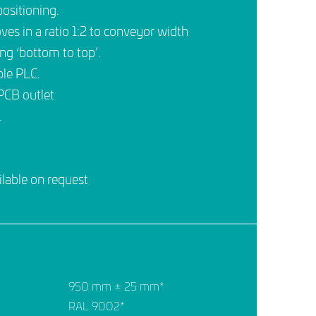
ositioning.
ves in a ratio 1:2 to conveyor width
g ‘bottom to top’.
ble PLC.
 PCB outlet
.
ilable on request
950 mm ± 25 mm*
RAL 9002*