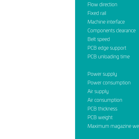
Flow direction
Fixed rail
Machine interface
Components clearance
Belt speed
PCB edge support
PCB unloading time
Power supply
Power consumption
Air supply
Air consumption
PCB thickness
PCB weight
Maximum magazine we