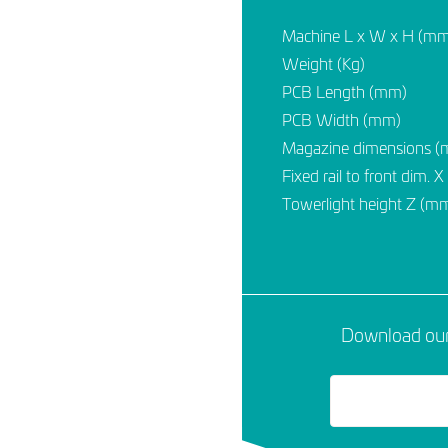
Machine L x W x H (m
Weight (Kg)
PCB Length (mm)
PCB Width (mm)
Magazine dimensions 
Fixed rail to front dim. 
Towerlight height Z (m
Download our 