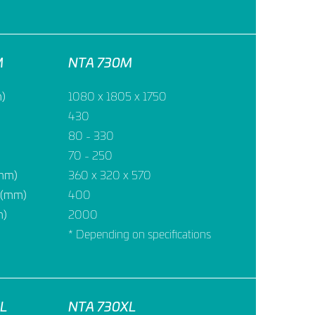
M
NTA 730M
m)
1080 x 1805 x 1750
430
80 - 330
70 - 250
(mm)
360 x 320 x 570
X (mm)
400
m)
2000
* Depending on specifications
XL
NTA 730XL