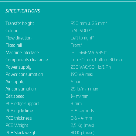
SPECIFICATIONS
Transfer height
950 mm ± 25 mm*
Colour
RAL 9002*
Flow direction
Left to right*
Fixed rail
Front*
Machine interface
IPC-SMEMA-9851*
Components clearance
Top 30 mm, bottom 30 mm
Power supply
230 VAC/50 Hz/1 Ph
Power consumption
190 VA max
Air supply
6 bar
Air consumption
25 ltr/min max
Belt speed
14 m/min
PCB edge support
3 mm
PCB cycle time
± 8 seconds
PCB thickness
0,6 - 4 mm
PCB Weight
2,5 Kg (max)
PCB Stack weight
30 Kg (max.)