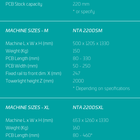
PCB Stock capacity
220 mm
* or specify
MACHINE SIZES - M
NTA 220DSM
Machine L x W x H (mm)
500 x 1205 x 1330
Weight (Kg)
150
PCB Length (mm)
80 - 330
PCB Width (mm)
50 - 250
Fixed rail to front dim. X (mm)
247
Towerlight height Z (mm)
2000
* Depending on specifications
MACHINE SIZES - XL
NTA 220DSXL
Machine L x W x H (mm)
653 x 1260 x 1330
Weight (Kg)
160
PCB Length (mm)
80 - 460*