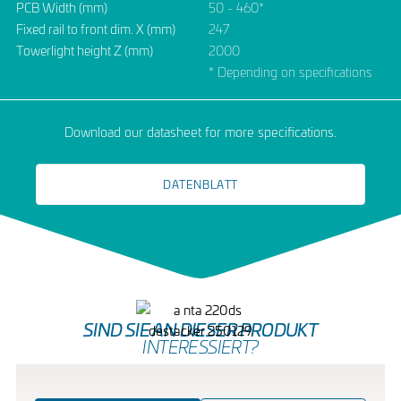
PCB Width (mm)
50 - 460*
Fixed rail to front dim. X (mm)
247
Towerlight height Z (mm)
2000
* Depending on specifications
Download our datasheet for more specifications.
DATENBLATT
SIND SIE AN DIESER PRODUKT
INTERESSIERT?