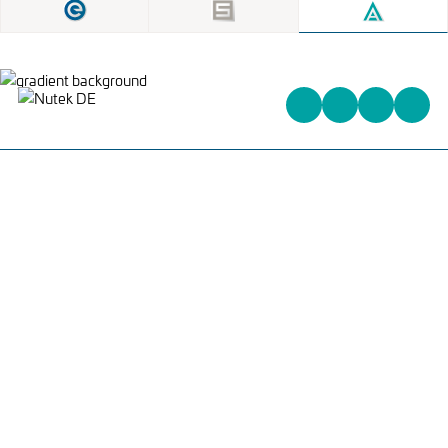
Heinrich-Kuss-Ring 96,
D-52388 Nörvenich,
Deutschland
+31 (0)162 578 578
info@nutek-eu.com
WAS WIR ANBIETEN
PCB HANDLING
PCB TRACEABILITY