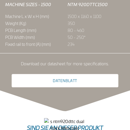
MACHINE SIZES - 1500
NTM 920DTTC1500
Machine L x W x H (mm)
1500 x 1160 x 1100
Weight (Kg)
350
PCB Length (mm)
80 - 460
PCB Width (mm)
50 - 250*
Fixed rail to front (A) (mm)
234
Download our datasheet for more specifications.
DATENBLATT
SIND SIE AN DIESER PRODUKT