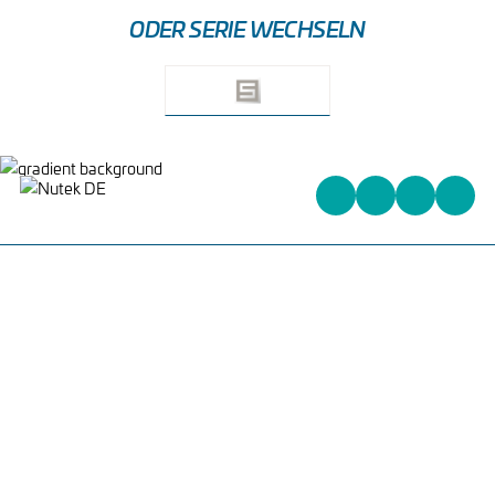
ODER SERIE WECHSELN
Heinrich-Kuss-Ring 96,
D-52388 Nörvenich,
Deutschland
+31 (0)162 578 578
info@nutek-eu.com
WAS WIR ANBIETEN
PCB HANDLING