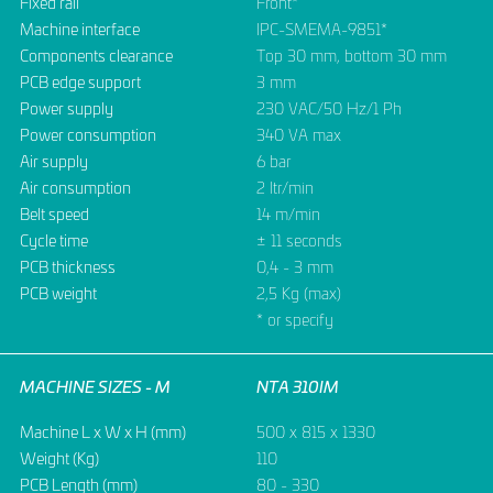
Fixed rail
Front*
Machine interface
IPC-SMEMA-9851*
Components clearance
Top 30 mm, bottom 30 mm
PCB edge support
3 mm
Power supply
230 VAC/50 Hz/1 Ph
Power consumption
340 VA max
Air supply
6 bar
Air consumption
2 ltr/min
Belt speed
14 m/min
Cycle time
± 11 seconds
PCB thickness
0,4 - 3 mm
PCB weight
2,5 Kg (max)
* or specify
MACHINE SIZES - M
NTA 310IM
Machine L x W x H (mm)
500 x 815 x 1330
Weight (Kg)
110
PCB Length (mm)
80 - 330