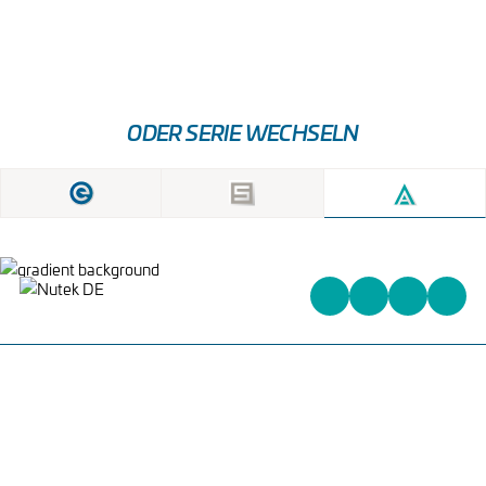
PCB-ROTATOR
ECK-UMSETZER L-
ODER T-TYP
ODER SERIE WECHSELN
Heinrich-Kuss-Ring 96,
D-52388 Nörvenich,
Deutschland
+31 (0)162 578 578
info@nutek-eu.com