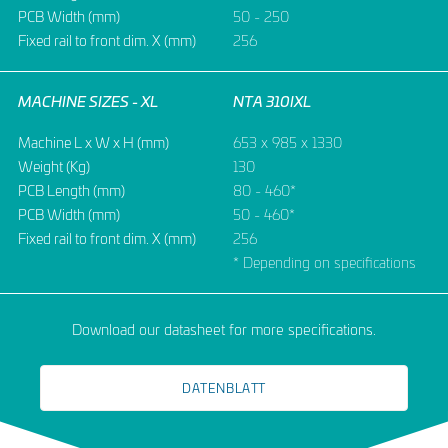
PCB Width (mm)
50 - 250
Fixed rail to front dim. X (mm)
256
MACHINE SIZES - XL
NTA 310IXL
Machine L x W x H (mm)
653 x 985 x 1330
Weight (Kg)
130
PCB Length (mm)
80 - 460*
PCB Width (mm)
50 - 460*
Fixed rail to front dim. X (mm)
256
* Depending on specifications
Download our datasheet for more specifications.
DATENBLATT