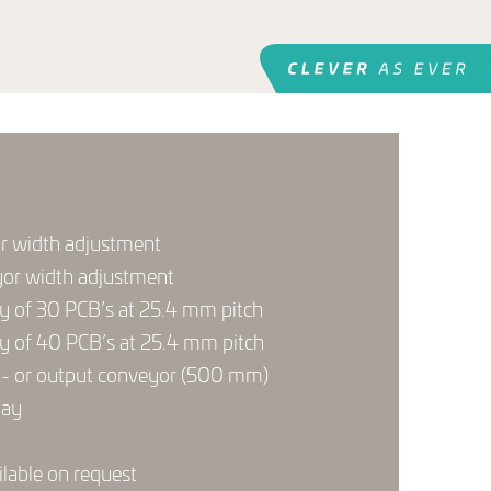
or width adjustment
or width adjustment
ty of 30 PCB’s at 25.4 mm pitch
ty of 40 PCB’s at 25.4 mm pitch
ut- or output conveyor (500 mm)
lay
ilable on request