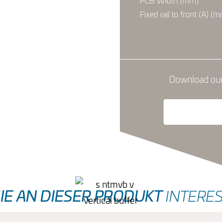
PCB Width (mm)
Fixed rail to front (A) (
Download our 
SIE AN DIESER PRODUKT
INTERES