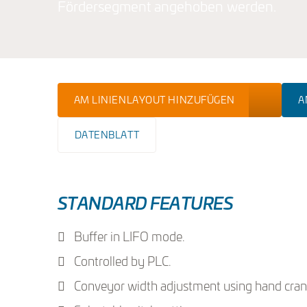
Fördersegment angehoben werden.
AM LINIENLAYOUT HINZUFÜGEN
A
DATENBLATT
STANDARD FEATURES
Buffer in LIFO mode.
Controlled by PLC.
Conveyor width adjustment using hand cran