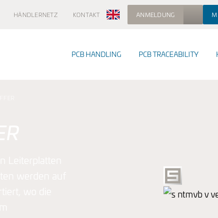
HÄNDLERNETZ
KONTAKT
ANMELDUNG
M
PCB HANDLING
PCB TRACEABILITY
FFER
EGSGERÄTE MIT BASISOPTIONEN
ER
EALE OPTION FÜR MASCHINENANPASSUNG
n Leiterplatten
tten werden auf
iert, wo die
SCHINEN VON HEUTE, BEREIT FÜR IHRE ZUKUNFT
om