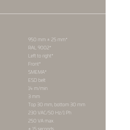
950 mm ± 25 mm*
RAL 9002*
Left to right*
Front*
SMEMA*
ESD belt
14 m/min.
3 mm
Top 30 mm, bottom 30 mm
230 VAC/50 Hz/1 Ph
250 VA max.
± 15 seconds