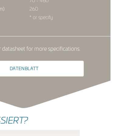
70 - 460*
mm)
260
* or specify
datasheet for more specifications.
DATENBLATT
SIERT?