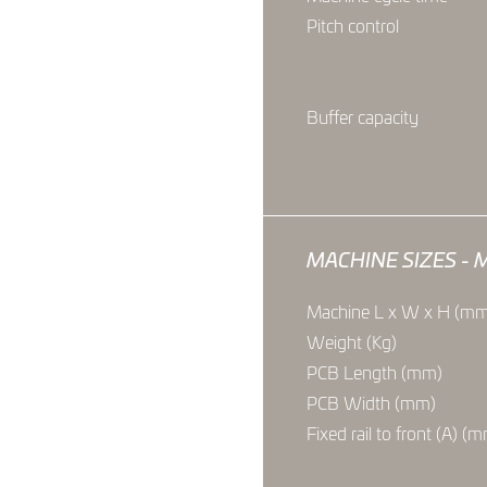
Pitch control
Buffer capacity
MACHINE SIZES - 
Machine L x W x H (m
Weight (Kg)
PCB Length (mm)
PCB Width (mm)
Fixed rail to front (A) (