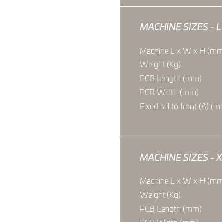
MACHINE SIZES - L
Machine L x W x H (m
Weight (Kg)
PCB Length (mm)
PCB Width (mm)
Fixed rail to front (A) (
MACHINE SIZES - 
Machine L x W x H (m
Weight (Kg)
PCB Length (mm)