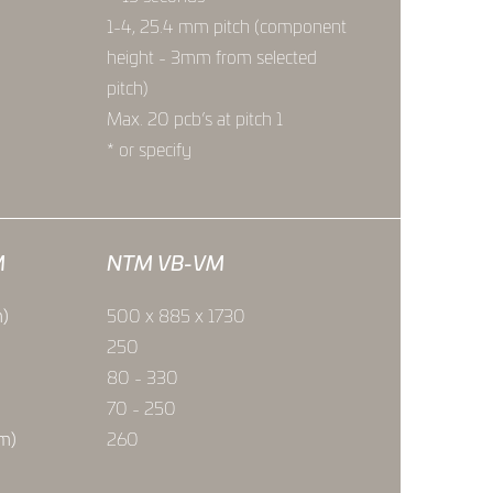
1-4, 25.4 mm pitch (component
height - 3mm from selected
pitch)
Max. 20 pcb’s at pitch 1
* or specify
M
NTM VB-VM
m)
500 x 885 x 1730
250
80 - 330
70 - 250
mm)
260