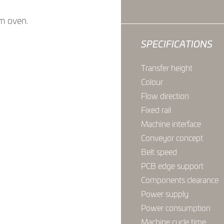
am oven.
SPECIFICATIONS
Transfer height
Colour
Flow direction
Fixed rail
Machine interface
Conveyor concept
Belt speed
PCB edge support
Components clearance
Power supply
Power consumption
Machine cycle time