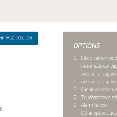
NFRAGE STELLEN
OPTIONS
Electrical convey
Automatic convey
Additional capaci
Additional capaci
Cantilevered inp
Touchscreen disp
Alarm buzzer
k.
Other options ava