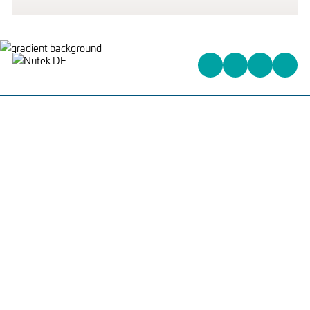
Heinrich-Kuss-Ring 96,
D-52388 Nörvenich,
Deutschland
+31 (0)162 578 578
info@nutek-eu.com
WAS WIR ANBIETEN
PCB HANDLING
PCB TRACEABILITY
HALBLEITER